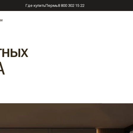
Где купить
Пермь
8 800 302 15 22
ии
тных
А