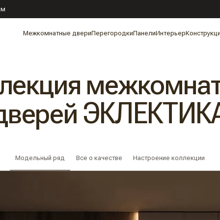
ам
Межкомнатные двери
Перегородки
Панели
Интерьер
Конструкц
лекция межкомна
дверей ЭКЛЕКТИК
Модельный ряд
Все о качестве
Настроение коллекции